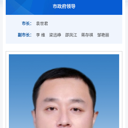
市政府领导
市长：
袁世君
副市长：
李 维
梁迅峥
邵凤江
蒋存祺
邹艳丽