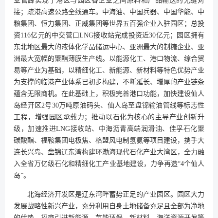
业管廊实现了港区与园区各企业之间原料和产品输送的无缝对
接；疏港高速公路全线通车。中海油、中国兵器、中国华能、中
粮集团、恒力集团、正威集团等世界五百强企业入驻园区；总投
资116亿元的中交营口LNG接收站完成投资近30亿元；园区拥有
东北地区最大的液体化学品储运中心、亚洲最大的制糖企业、亚
洲最大宽幅的聚酯薄膜生产线。以能源化工、港口物流、综合贸
易等产业为基础，以精细化工、新能源、新材料等特色优势产业
为支撑的临港产业体系已初步构建，不断延长、增厚的产业链条
蕴含无限商机。在此基础上，积极完善港口功能，加快建设仙人
岛经开区2号30万吨原油码头、仙人岛至盘锦输油管线等标志性
工程，增强园区承载力；推动以石化为核心的主导产业创新升
级，加速推进LNG接收站、中海沥青高端润滑油、佳孚石化聚
碳酸酯、福鞍集团电极焦、格盟风电制氢氨等项目建设，携手大
连长兴岛、盘锦辽东湾构建环渤海现代石化产业大湾区，全力融
入全省万亿级石化和精细化工产业基地建设，力争再造“4个仙人
岛”。
北海经济开发区是辽东湾畔蓄势正足的产业园区。园区大力
发展战略性新兴产业，充分利用自身土地储备充足且全部为净地
的优势，招商引进新能源、节能环保、新材料、海洋资源开发等