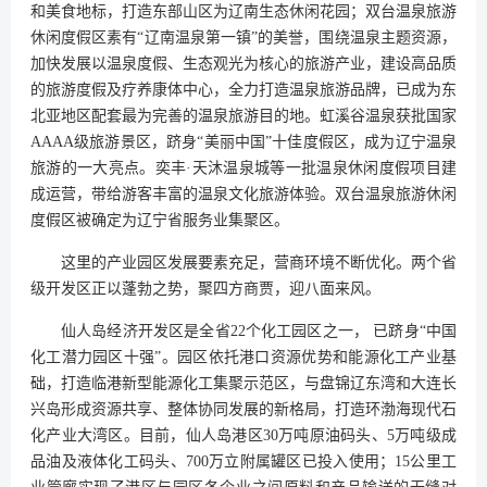
和美食地标，打造东部山区为辽南生态休闲花园；双台温泉旅游
休闲度假区素有“辽南温泉第一镇”的美誉，围绕温泉主题资源，
加快发展以温泉度假、生态观光为核心的旅游产业，建设高品质
的旅游度假及疗养康体中心，全力打造温泉旅游品牌，已成为东
北亚地区配套最为完善的温泉旅游目的地。虹溪谷温泉获批国家
AAAA级旅游景区，跻身“美丽中国”十佳度假区，成为辽宁温泉
旅游的一大亮点。奕丰·天沐温泉城等一批温泉休闲度假项目建
成运营，带给游客丰富的温泉文化旅游体验。双台温泉旅游休闲
度假区被确定为辽宁省服务业集聚区。
这里的产业园区发展要素充足，营商环境不断优化。两个省
级开发区正以蓬勃之势，聚四方商贾，迎八面来风。
仙人岛经济开发区是全省22个化工园区之一， 已跻身“中国
化工潜力园区十强”。园区依托港口资源优势和能源化工产业基
础，打造临港新型能源化工集聚示范区，与盘锦辽东湾和大连长
兴岛形成资源共享、整体协同发展的新格局，打造环渤海现代石
化产业大湾区。目前，仙人岛港区30万吨原油码头、5万吨级成
品油及液体化工码头、700万立附属罐区已投入使用；15公里工