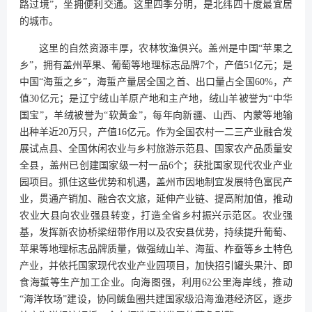
路过境”，坐拥便利交通。这里四季分明，是北纬四十度最宜居
的城市。
这里的自然资源丰厚，农林牧渔俱兴。盖州是中国“苹果之
乡”，拥有盖州苹果、葡萄等地理标志品牌7个，产值51亿元；是
中国“海蜇之乡”，海蜇产量居全国之首、出口量占全国60%，产
值30亿元；是辽宁绒山羊原产地和主产地，绒山羊被誉为“中华
国宝”，羊绒被誉为“软黄金”，每年向新疆、山西、内蒙等地输
出种羊近20万只，产值16亿元。作为全国农村一二三产业融合发
展试点县、全国休闲农业与乡村旅游示范县、国家农产品质量安
全县，盖州已创建国家级一村一品6个；获批国家现代农业产业
园项目。抓住这些优势和机遇，盖州市因地制宜发展特色富民产
业，贯通产销加、融合农文旅，延伸产业链、提高附加值，推动
农业大县向农业强县转变，打造全省乡村振兴示范区。农业强
基，发挥新农协桥梁纽带作用以及农安县优势，持续提升葡萄、
苹果等地理标志品牌质量，做强绒山羊、海蜇、柞蚕等乡土特色
产业，并依托国家现代农业产业园项目，加快招引罐头果汁、即
食海蜇等生产加工企业。向海图强，利用62公里海岸线，推动
“海洋牧场”建设，协同鲅鱼圈共建国家级沿海渔港经济区，逐步