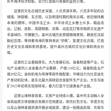
补齐海洋经济短板，全力打造振兴发展的蓝色引擎。
这里的文化古城历史深邃，人文资源丰厚。六百多年前的古
城墙、钟鼓楼、玄贞观，以及明清时期的南关古城，依旧保持着
本来的模样。中国书法之乡、中华诗词之乡雅士众多、精品迭
出，辽剧、皮影、高跷秧歌、风筝、动态花灯等非物质文化遗产
丰姿绰约、尽展魅力。盖州古城历史原貌微缩景观，静放在沈延
毅纪念馆，等待着有缘的客商来此“寻根”，复建文化古城，打造
历史文化名城和影视基地，提升盖州古城的文化价值和商业价
值。
这里的工业基础厚实。大力发展石化、装备制造等产业，石
化产业被列入全省重点产业集群，产值124亿元；装备制造业产
值20亿元；金和机电为导弹零部件做配套；华峰动力为比亚迪生
产发动机缸体，是东北最大高硅铝合金配件生产企业。大东沟金
矿2025年初将实现探转采，着力打造千亿级黄金产业链。
这里山海林泉皆美，文旅产业持续火爆。盖州市主动融入全
省高品质文体旅融合发展示范地建设，依托红色文化、非遗文化
以及山海林泉城资源开展全域旅游，建设一批精品民宿、农家乐