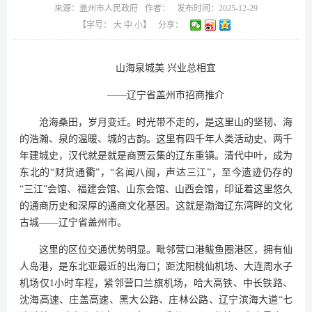
来源：
盖州市人民政府
作者：
发布时间：2025-12-29
【字号：
大
中
小
】
分享：
山海泉城美 兴业总相宜
——辽宁省盖州市招商推介
沧海桑田，岁月变迁。时光带不走的，是这里山的坚韧、海
的浩瀚、泉的温暖、城的古韵。这里有四千年人类活动史、两千
年建城史，汉代就是就是商贾云集的辽东重镇。清代中叶，成为
东北的“财货通衢”，“名闻八闽，声达三江”，至今遗迹仍存的
“三江”会馆、福建会馆、山东会馆、山西会馆，印证着这里悠久
的通商历史和深厚的通商文化基因。这就是渤海辽东湾畔的文化
古城——辽宁省盖州市。
这里的区位交通优势明显。毗邻营口港鲅鱼圈港区，拥有仙
人岛港，是东北亚最近的出海口；距沈阳桃仙机场、大连周水子
机场仅1小时车程，紧邻营口兰旗机场，哈大高铁、中长铁路、
沈海高速、庄盖高速、黑大公路、庄林公路、辽宁滨海大道“七