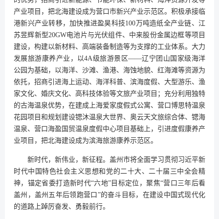
产业项目，把北海建设成为营口市新兴产业示范区。积极承接临
港新兴产业转移，加快推进盈昊科技100万吨造纸全产业链、江
苏昱辉新型20GW电池片与光伏组件、中来股份金属边框等项目
建设，构建以新材料、高端装备制造等为支撑的工业体系。大力
发展旅游康养产业，以4A级旅游景区——辽宁团山国家级海洋
公园为基础，以海洋、沙滩、渔港、海蚀地貌、红海滩等资源为
依托，招商引进海上运动、海洋科普、滨海度假、大型游乐、渔
家文化、婚庆文化、高科技体验等文旅产业项目；充分利用独特
的古海温泉优势，在建成上海爱家度假式公寓、营口博思特温泉
花园项目和规划建设锶沐温泉大世界、奥云天文旅综合体、锶海
温泉、营口海盈国贸温泉度假中心项目基础上，引进度假康养产
业项目，把北海建设成为滨海旅游康养示范区。
新时代，新伟业，新征程。盖州市将全面学习贯彻习近平新
时代中国特色社会主义思想和党的二十大、二十届三中全会精
神，锚定省委打造新时代“六地”目标定位，聚焦“营口三年后看
盖州，盖州五年后领跑营口”的奋斗目标，在建设中国式现代化
的道路上踔厉奋发、勇毅前行。