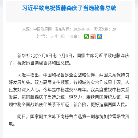
习近平致电祝贺藤森庆子当选秘鲁总统
来源：
中国政府网
发布时间：2026-07-07
阅读次数：
29
【字号：
大
中
小
】
分享：
新华社北京7月6日电 7月6日，国家主席习近平致电藤森庆
子，祝贺她当选秘鲁共和国总统。
习近平指出，中国和秘鲁是全面战略伙伴，两国关系保持良
好发展势头。双方高层交往频繁，各领域务实合作成果丰硕，人
民友好深入人心。今年是中秘建交55周年。我高度重视中秘关系
发展，愿同藤森庆子当选总统一道努力，赓续两国传统友谊，引
领中秘全面战略伙伴关系不断迈上新台阶，更好造福两国人民。
同日，国家副主席韩正向秘鲁当选第一副总统加拉雷塔致贺
电。