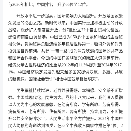
与2020年相比，中国排名上升了66位至12位。
开放水平进一步提高，国际影响力大幅提升。开放是国家繁
荣发展的必由之路。新时代以来，中国实行更加积极主动的开放
战略，稳步扩大制度型开放，分7批设立22个自由贸易试验区，
建设海南自由贸易港。中国已成为150多个国家和地区的主要贸
易伙伴，货物贸易总额连续多年稳居世界第一，吸引外资和对外
投资居世界前列。共建“一带一路”成为深受欢迎的国际公共产品
和国际合作平台。今日的中国在民族复兴的康庄大道阔步前行，
经济总量占世界经济的比重从2012年的11.3%提升至2024年的17.
1%，中国经济稳定发展为越来越多国家提供双赢、多赢、共赢
的新机遇。国际社会赞许“相信中国就是相信明天”。
民生福祉持续增进，老百姓获得感、幸福感、安全感不断增
强。中国式现代化，民生为大。党的十八大以来，我们深入贯彻
以人民为中心的发展思想，在幼有所育、学有所教、劳有所得、
病有所医、老有所养、住有所居、弱有所扶上持续用力，不断提
升公共安全保障水平，人民生活水平全方位提升。2024年中国居
民人均预期寿命达到79岁，在53个中高收入国家中排在第4位。2