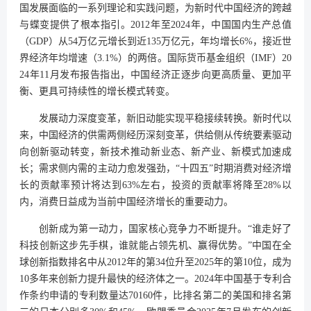
国发展面临的一系列理论和实践问题，为新时代中国经济的跨越
与蝶变提供了根本指引。2012年至2024年，中国国内生产总值
（GDP）从54万亿元增长到近135万亿元，年均增长6%，接近世
界经济年均增速（3.1%）的两倍。国际货币基金组织（IMF）20
24年11月发布报告指出，中国经济正逐步向更高质量、更加平
衡、更具可持续性的增长模式转变。
发展动力深度变革，新旧动能实现平稳接续转换。新时代以
来，中国经济的供需两侧经历深刻变革，供给侧从传统要素驱动
向创新驱动转变，新技术推动新业态、新产业、新模式加速成
长；需求侧内需的主动力愈发强劲，“十四五”时期消费对经济增
长的贡献率预计将达到63%左右，投资的贡献率将降至28%以
内，消费日益成为当前中国经济增长的重要动力。
创新成为第一动力，国家核心竞争力不断提升。“谁走好了
科技创新这步先手棋，谁就能占领先机、赢得优势。”中国在全
球创新指数排名中从2012年的第34位升至2025年的第10位，成为
10多年来创新力提升最快的经济体之一。2024年中国基于专利合
作条约申请的专利数量达70160件，比排名第二的美国和排名第