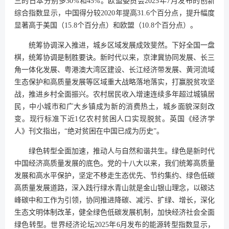
三的日本分别多30%和45%。欧盟委员会2025年7月发布的创新
综合指数显示，中国得分较2020年提高31.6个百分点，提升幅度
显著高于美国（15.8个百分点）和欧盟（10.8个百分点）。
统筹协调深入推进，城乡区域发展成效斐然。下好全国一盘
棋，统筹协调是制胜要诀。新时代以来，京津冀协同发展、长三
角一体化发展、粤港澳大湾区建设、长江经济带发展、黄河流域
生态保护和高质量发展等区域重大战略落地落实，打赢脱贫攻坚
战，推进乡村全面振兴。农村居民收入增速连续多年超过城镇居
民，中小城市和广大乡镇成为新的消费热土，城乡面貌深刻改
变。现行标准下近1亿农村贫困人口实现脱贫。英国《经济学
人》刊文指出，“绝对贫困在中国已成为历史”。
绿色转型全面加速，推动人与自然和谐共生。绿色是新时代
中国经济高质量发展的底色。党的十八大以来，我们统筹高质量
发展和高水平保护，坚定不移走生态优先、节约集约、绿色低碳
高质量发展道路，深入践行绿水青山就是金山银山理念，以碳达
峰碳中和工作为引领，协同推进降碳、减污、扩绿、增长，深化
生态文明体制改革，健全绿色低碳发展机制，加快经济社会全面
绿色转型。世界经济论坛2025年6月发布的能源转型指数显示，