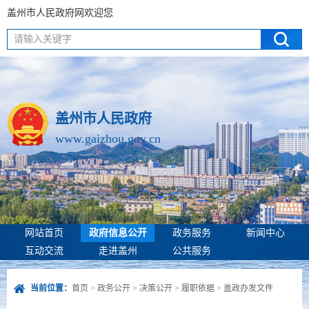
盖州市人民政府网欢迎您
请输入关键字
盖州市人民政府
www.gaizhou.gov.cn
网站首页
政府信息公开
政务服务
新闻中心
互动交流
走进盖州
公共服务
当前位置：
首页
>
政务公开
>
决策公开
>
履职依据
>
盖政办发文件