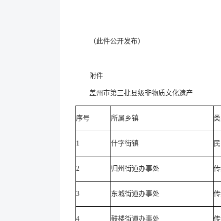
（此件公开发布）
附件
盖州市第三批县级非物质文化遗产
序号
所属乡镇
类
1
什字街镇
民
2
归州街道办事处
传
3
东城街道办事处
传
4
鼓楼街道办事处
传