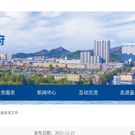
府
政务服务
新闻中心
互动交流
走进盖
>
盖政发文件
发布日期：2025-12-22
成