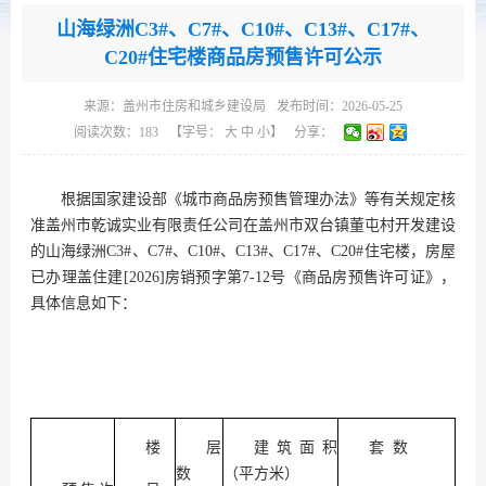
山海绿洲C3#、C7#、C10#、C13#、C17#、
C20#住宅楼商品房预售许可公示
来源：
盖州市住房和城乡建设局
发布时间：2026-05-25
阅读次数：
183
【字号：
大
中
小
】
分享：
根据国家建设部《城市商品房预售管理办法》等有关规定核
准盖州市乾诚实业有限责任公司在盖州市双台镇董屯村开发建设
的山海绿洲C3#、C7#、C10#、C13#、C17#、C20#住宅楼，房屋
已办理盖住建[2026]房销预字第7-12号《商品房预售许可证》，
具体信息如下：
楼
层
建筑面积
套 数
数
（平方米）