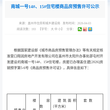
南城一号14#、15#住宅楼商品房预售许可公示
来源：
盖州市住房和城乡建设局
发布时间：2026-04-03
阅读次数：
193
【字号：
大
中
小
】
分享：
根据国家建设部《城市商品房预售管理办法》等有关规定核
准营口翔润房地产开发有限公司在盖州市太阳升办事处邵屯村开
发建设的南城一号14#、15#住宅楼，房屋已办理盖住建[2026]房
销预字第5-6号《商品房预售许可证》，具体信息如下：
楼
层
建筑面积
套 数
数
（平方米）