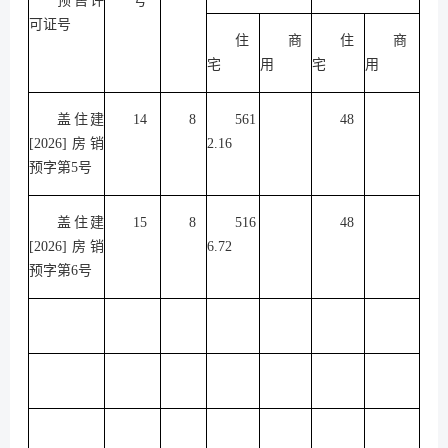
预售许
号
可证号
住
商
住
商
宅
用
宅
用
盖住建
14
8
561
48
[2026]房销
2.16
预字第5号
盖住建
15
8
516
48
[2026]房销
6.72
预字第6号