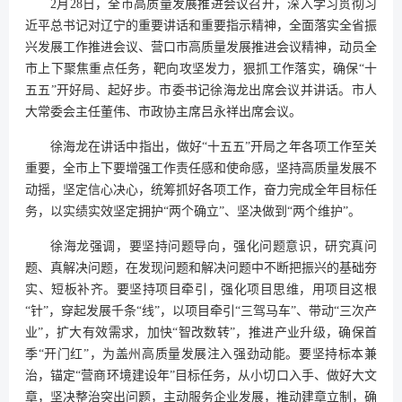
2月28日，全市高质量发展推进会议召开，深入学习贯彻习
近平总书记对辽宁的重要讲话和重要指示精神，全面落实全省振
兴发展工作推进会议、营口市高质量发展推进会议精神，动员全
市上下聚焦重点任务，靶向攻坚发力，狠抓工作落实，确保“十
五五”开好局、起好步。市委书记徐海龙出席会议并讲话。市人
大常委会主任董伟、市政协主席吕永祥出席会议。
徐海龙在讲话中指出，做好“十五五”开局之年各项工作至关
重要，全市上下要增强工作责任感和使命感，坚持高质量发展不
动摇，坚定信心决心，统筹抓好各项工作，奋力完成全年目标任
务，以实绩实效坚定拥护“两个确立”、坚决做到“两个维护”。
徐海龙强调，要坚持问题导向，强化问题意识，研究真问
题、真解决问题，在发现问题和解决问题中不断把振兴的基础夯
实、短板补齐。要坚持项目牵引，强化项目思维，用项目这根
“针”，穿起发展千条“线”，以项目牵引“三驾马车”、带动“三次产
业”，扩大有效需求，加快“智改数转”，推进产业升级，确保首
季“开门红”，为盖州高质量发展注入强劲动能。要坚持标本兼
治，锚定“营商环境建设年”目标任务，从小切口入手、做好大文
章，坚决整治突出问题，主动服务企业发展，推动建章立制，确