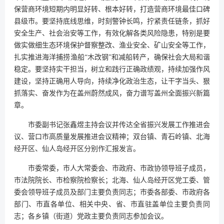
保营商环境短期内明显好转、根本好转，打造营商环境最佳口碑
县级市。要坚持底线思维，时刻警钟长鸣，拧紧责任链条，抓好
安全生产、社会治安等工作，有效化解各类风险隐患，特别是要
做实做细生态环境保护督察整改、渔业安全、矿山安全等工作，
扎实推进海洋捕捞渔船“木改钢”和减船转产，确保社会大局和谐
稳定。要坚持实干担当，树立和践行正确政绩观，持续加强作风
建设，坚持正确用人导向，持续净化政治生态，让干字当头、狠
抓落实、奋发作为在盖州蔚然成风，奋力谱写盖州全面振兴新篇
章。
市委副书记张鑫煜主持会议并传达全省振兴发展工作推进会
议、营口市高质量发展推进会议精神；双台镇、青石岭镇、北海
经开区、仙人岛经开区分别作汇报发言。
市委常委，市人大常委会、市政府、市政协领导班子成员，
市法院院长、市检察院检察长；北海、仙人岛经开区党工委、管
委会领导班子成员及部门主要负责同志；市委各部委、市政府各
部门、市直各单位、相关中央、省、市直驻盖单位主要负责同
志；各乡镇（街道）党政主要负责同志参加会议。