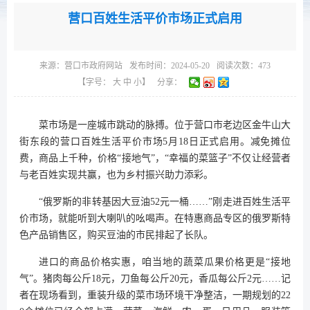
营口百姓生活平价市场正式启用
来源：
营口市政府网站
发布时间：2024-05-20
阅读次数：
473
【字号：
大
中
小
】
分享：
菜市场是一座城市跳动的脉搏。位于营口市老边区金牛山大
街东段的营口百姓生活平价市场5月18日正式启用。减免摊位
费，商品上千种，价格“接地气”，“幸福的菜篮子”不仅让经营者
与老百姓实现共赢，也为乡村振兴助力添彩。
“俄罗斯的非转基因大豆油52元一桶……”刚走进百姓生活平
价市场，就能听到大喇叭的吆喝声。在特惠商品专区的俄罗斯特
色产品销售区，购买豆油的市民排起了长队。
进口的商品价格实惠，咱当地的蔬菜瓜果价格更是“接地
气”。猪肉每公斤18元，刀鱼每公斤20元，香瓜每公斤2元……记
者在现场看到，重装升级的菜市场环境干净整洁，一期规划的22