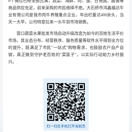
0个摊位已经全部占满，蔬菜、海鲜、肉、蛋、日用品、服装等
商品供应充足，前来采购的市民络绎不绝。大石桥市鸿鑫福达牛
业有限公司是我市肉牛养殖重点企业，年出栏量达400余头，当
天一大早，公司特意拉来一头牛到市场销售。
营口蔬菜水果批发市场启动升级改造为如今的百姓生活平价
市场，其业态分布、经营秩序、服务质量等软件水平得到全方位
的提升，既满足了市民“一站式”购物需求，也鼓励农户自产自
销，真正做到守护老百姓的“菜篮子”，以实际行动助力乡村振
兴。
扫一扫在手机打开当前页