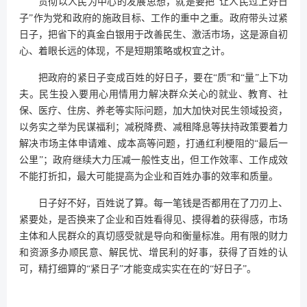
贯彻以人民为中心的发展思想，就是要把“让人民过上好日
子”作为党和政府的施政目标、工作的重中之重。政府带头过紧
日子，把省下的真金白银用于改善民生、激活市场，这是源自初
心、着眼长远的体现，不是短期策略或权宜之计。
把政府的紧日子变成百姓的好日子，要在“质”和“量”上下功
夫。民生投入要用心用情用力解决群众关心的就业、教育、社
保、医疗、住房、养老等实际问题，加大加快对民生领域投资，
以务实之举为民谋福利；减税降费、减租降息等扶持政策要着力
解决市场主体申请难、成本高等问题，打通红利梗阻的“最后一
公里”；政府继续大力压减一般性支出，但工作效率、工作成效
不能打折扣，最大可能提高为企业和百姓办事的效率和质量。
日子好不好，百姓说了算。每一笔钱是否都用在了刀刃上、
紧要处，是否换来了企业和百姓看得见、摸得着的获得感，市场
主体和人民群众的真切感受就是导向和衡量标准。用有限的财力
和资源多办顺民意、解民忧、增民利的好事，获得了百姓的认
可，精打细算的“紧日子”才能变成实实在在的“好日子”。